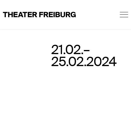
Skip
Professionals
/
DE
EN
to
content
Tanzplattform 2024
21.02.–
25.02.2024